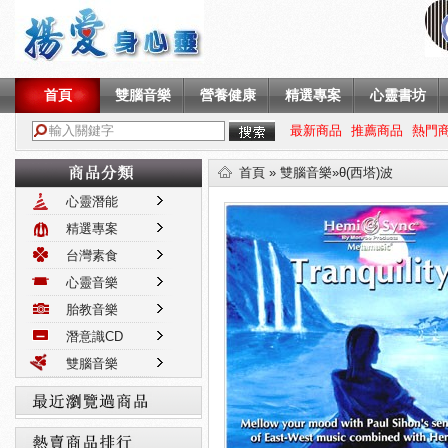
首頁
雙腦音樂
營養健康
精選專案
心靈書坊
最新商品
推薦商品
熱門
首頁
»
雙腦音樂
»θ(西塔)波
心靈潛能
精選專案
台灣素食
心靈音樂
胎教音樂
潛意識CD
雙腦音樂