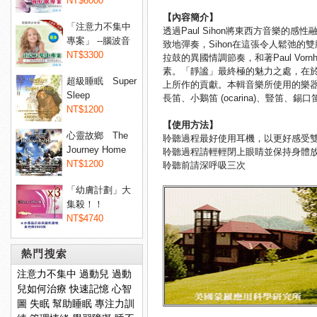
睡眠...
NT$6000
【內容簡介】
「注意力不集中
透過Paul Sihon將東西方音樂
專案」 --腦波音
致地彈奏，Sihon在這張令人鬆弛
樂專...
NT$3300
拉鼓的異國情調節奏，和著Paul V
素。「靜謐」最終極的魅力之處，在
超級睡眠 Super
上所作的貢獻。本輯音樂所使用的樂器包括：
Sleep
長笛、小鵝笛 (ocarina)、豎笛、錫口笛 
NT$1200
【使用方法】
心靈故鄉 The
聆聽過程最好使用耳機，以更好感受
Journey Home
聆聽過程請輕輕閉上眼睛並保持身體
NT$1200
聆聽前請深呼吸三次
「幼膚計劃」大
集殺！！
Dermaxyl@ 菲...
NT$4740
注意力不集中
過動兒
過動
兒如何治療
快速記憶
心智
圖
失眠
幫助睡眠
專注力訓