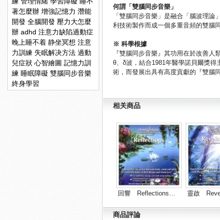
練
管理情緒
學習障礙
睡不
何謂「雙腦同步音樂」
著怎麼辦
增強記憶力
潛能
「雙腦同步音樂」是融合「腦波理論
開發
全腦開發
壓力大怎麼
利技術製作而成一個多重音頻的雙腦
辦
adhd
注意力缺陷過動症
晚上睡不着
静坐冥想
注意
※
科學根據
力訓練
失眠解决方法
過動
『雙腦同步音樂』其功用在於改善人
兒症狀
心智繪圖
記憶力訓
θ
、
δ
波，結合
1981
年醫學諾貝爾獎得
術，而發展出具有高度貢獻的『雙腦
練
睡眠障礙
雙腦同步音樂
終身學習
相关商品
回響 Reflections下訂單後, 需三周...
商品評論