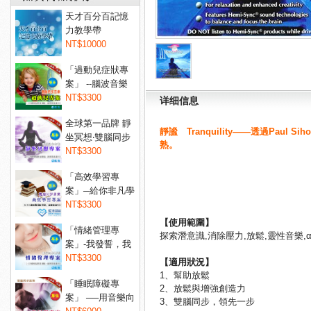
天才百分百記憶
力教學帶
NT$10000
「過動兒症狀專
案」 --腦波音樂
讓過...
NT$3300
详细信息
全球第一品牌 靜
靜謐 Tranquility——透過Pa
坐冥想‧雙腦同步
熟。
音...
NT$3300
「高效學習專
案」─給你非凡學
習力！...
NT$3300
【使用範圍】
「情緒管理專
探索潛意識,消除壓力,放鬆,靈性音樂,
案」-我發誓，我
不會亂...
NT$3300
【適用狀況】
1、幫助放鬆
「睡眠障礙專
2、放鬆與增強創造力
案」 ──用音樂向
3、雙腦同步，領先一步