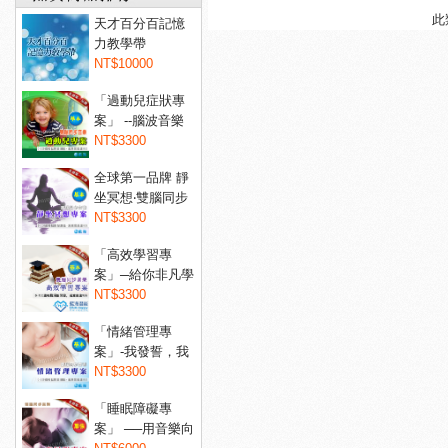
此
天才百分百記憶
力教學帶
NT$10000
「過動兒症狀專
案」 --腦波音樂
讓過...
NT$3300
全球第一品牌 靜
坐冥想‧雙腦同步
音...
NT$3300
「高效學習專
案」─給你非凡學
習力！...
NT$3300
「情緒管理專
案」-我發誓，我
不會亂...
NT$3300
「睡眠障礙專
案」 ──用音樂向