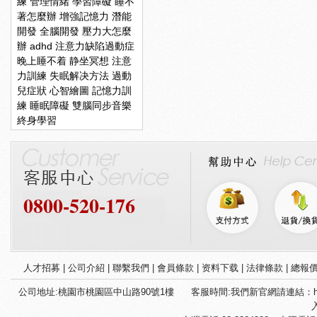
練
管理情緒
學習障礙
睡不
著怎麼辦
增強記憶力
潛能
開發
全腦開發
壓力大怎麼
辦
adhd
注意力缺陷過動症
晚上睡不着
静坐冥想
注意
力訓練
失眠解决方法
過動
兒症狀
心智繪圖
記憶力訓
練
睡眠障礙
雙腦同步音樂
終身學習
0800-520-176
人才招募
|
公司介紹
|
聯繫我們
|
會員條款
|
资料下载
|
法律條款
|
總報
公司地址:桃園市桃園區中山路90號1樓
客服時間:我們新官網請連結：htt