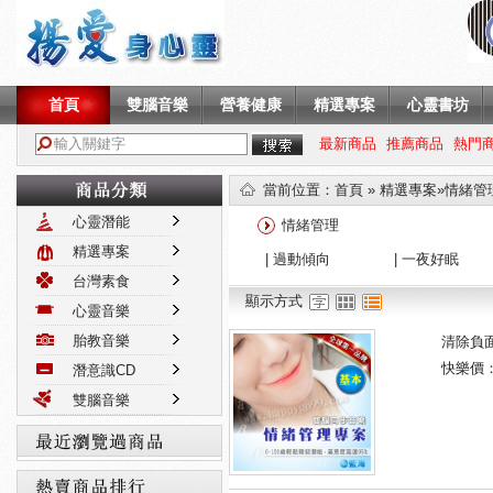
首頁
雙腦音樂
營養健康
精選專案
心靈書坊
最新商品
推薦商品
熱門
當前位置
：
首頁
»
精選專案
»情緒管
心靈潛能
情緒管理
精選專案
|
過動傾向
|
一夜好眠
台灣素食
顯示方式
心靈音樂
胎教音樂
清除負面
快樂價
潛意識CD
雙腦音樂