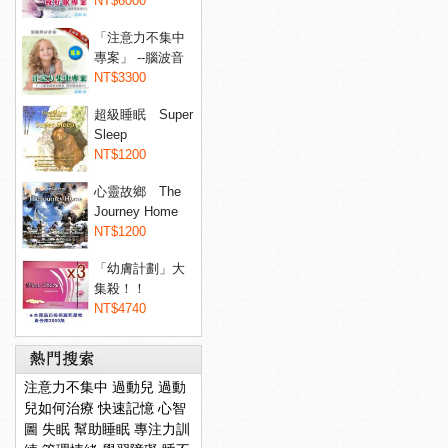
睡眠...
NT$6000
「注意力不集中
專案」 --腦波音
樂專...
NT$3300
超級睡眠 Super
Sleep
NT$1200
心靈故鄉 The
Journey Home
NT$1200
「幼膚計劃」大
集殺！！
Dermaxyl@ 菲...
NT$4740
注意力不集中
過動兒
過動
兒如何治療
快速記憶
心智
圖
失眠
幫助睡眠
專注力訓